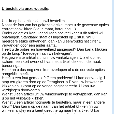
U bestelt via onze website
:
U klikt op het artikel dat u wil bestellen.
Naast de foto van het gekozen artikel moet u de gewenste opties
correct aanklikken (kleur, maat, borduring,...).
Onder de opties kan u aanduiden hoeveel keer u dit artikel wil
ontvangen. Standaard staat dit ingesteld op 1 stuk. Wil u
meerdere stuks ontvangen, dan kan u eenvoudig het cijfer 1
vervangen door een ander aantal.
Heeft u de opties en hoeveelheid aangepast? Dan kan u klikken
op de knop "Toevoegen aan winkelwagen".
Het gewenste artikel zit nu in uw winkelwagen. U ziet op het
scherm een kort overzicht van het artikel, de kleur, de maat,
borduring,...
Hier kan u dus nog even kort overlopen of u de correcte opties
aangeklikt heeft.
Heeft u een fout gemaakt? Geen probleem! U kan eenvoudig 1
stap terugkeren door op de "terugkeer-pijl" van uw browser te
klikken en u komt op de vorige pagina terecht. U kan uw
wijzigingen doorvoeren.
Wenst u een artikel uit uw winkelmandje te verwijderen, dan kan
u op het vuilbakje klikken.
Wenst u een artikel nogmaals te bestellen, maar in een andere
kleur? Dan kan u op de naam van het artikel klikken (in uw
winkelmandje) en u keert direct terug naar het artikel. U kan