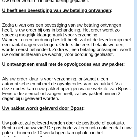
Uw order wordt nu in behandeling geplaatst.
U heeft een bevestiging van uw betaling ontvangen
:
Zodra u van ons een bevestiging van uw betaling ontvangen
heeft, is uw order bij ons in behandeling. Het order wordt zo
spoedig mogelijk klaargemaakt voor verzending.
Wanneer u een borduring bestelt heeft, zal dit de levertermijn met
een aantal dagen verlengen. Orders die eerst betaald werden,
worden eerst behandeld. Zodra wij een betaling ontvangen, wordt
uw order achteraan de wachtrij voor borduring geplaatst.
U ontvangt een email met de opvolgcodes van uw pakket
:
Als uw order klaar is voor verzending, ontvangt u een
automatische email met de opvolgcodes van uw pakket. Via
deze codes kan u uw pakket opvolgen via de website van Bpost.
Eens u deze email ontvangen heeft, zal uw pakket binnen 2
dagen bij u geleverd worden.
Uw pakket wordt geleverd door Bpost
:
Uw pakket zal geleverd worden door de postbode of postauto.
Bent u niet aanwezig? De postbode zal een nota nalaten dat u uw
pakket binnen de 10 werkdagen kan ophalen in het