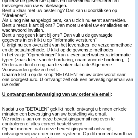
opnieuw de gewenste opties en hoeveelheid selecteren en
toevoegen aan uw winkelwagen.
Bent u klaar met uw bestelling? Dan kan u doorklikken op
"Afrekenen".
Als u nog niet aangelogd bent, kan u zich nu eerst aanmelden.
Bent u reeds klant bij ons? Dan moet u enkel uw emailadres en
wachtwoord invullen.
Bent u nog geen klant bij ons? Dan vult u de gevraagde
gegevens in en klikt u op "Informatie versturen".
U krijgt nu een overzicht van het leveradres, de verzendmethode
en de betaalmethode. U klikt op de gewenste methodes.
In het vakje "Opmerkingen" kan u eventueel wat extra informatie
typen (zoals kleur van de borduring, naam voor de borduring,...).
Onderaan dient u nog aan te vinken dat u de Algemene
Voorwaarden gelezen heeft.
Daarna klikt u op de knop "BETALEN" en uw order wordt naar
ons doorgestuurd. U ontvangt zelf ook een bevestigingsemail van
uw order.
U ontvangt een bevestiging van uw order via email
:
Nadat u op "BETALEN" geklikt heeft, ontvangt u binnen enkele
minuten een bevestiging van uw bestelling via email.
We raden u aan om deze bevestigingsemail nog even te
controleren of alles correct besteld werd.
Op het moment dat u deze bevestigingsemail ontvangt,
ontvangen wij uw order in ons systeem. Op dit moment wordt uw