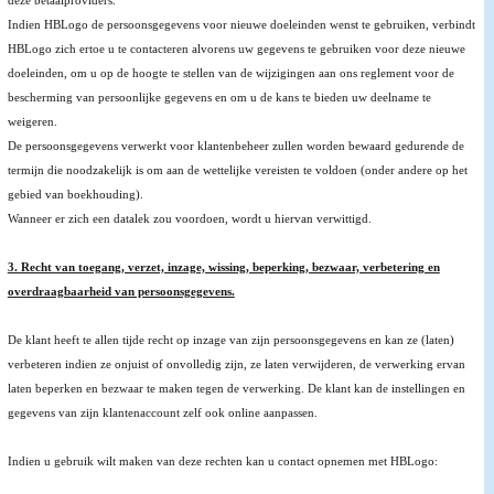
deze betaalproviders.
Indien HBLogo de persoonsgegevens voor nieuwe doeleinden wenst te gebruiken, verbindt
HBLogo zich ertoe u te contacteren alvorens uw gegevens te gebruiken voor deze nieuwe
doeleinden, om u op de hoogte te stellen van de wijzigingen aan ons reglement voor de
bescherming van persoonlijke gegevens en om u de kans te bieden uw deelname te
weigeren.
De persoonsgegevens verwerkt voor klantenbeheer zullen worden bewaard gedurende de
termijn die noodzakelijk is om aan de wettelijke vereisten te voldoen (onder andere op het
gebied van boekhouding).
Wanneer er zich een datalek zou voordoen, wordt u hiervan verwittigd.
3. Recht van toegang, verzet, inzage, wissing, beperking, bezwaar, verbetering en
overdraagbaarheid van persoonsgegevens.
De klant heeft te allen tijde recht op inzage van zijn persoonsgegevens en kan ze (laten)
verbeteren indien ze onjuist of onvolledig zijn, ze laten verwijderen, de verwerking ervan
laten beperken en bezwaar te maken tegen de verwerking. De klant kan de instellingen en
gegevens van zijn klantenaccount zelf ook online aanpassen.
Indien u gebruik wilt maken van deze rechten kan u contact opnemen met HBLogo: