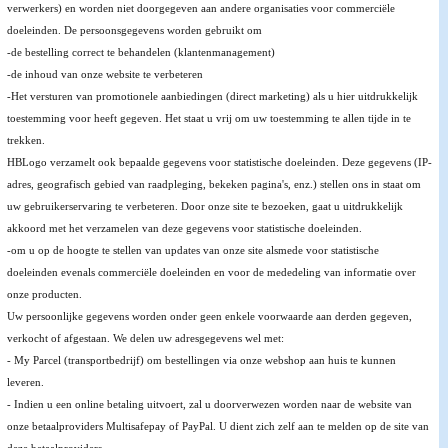
verwerkers) en worden niet doorgegeven aan andere organisaties voor commerciële
doeleinden. De persoonsgegevens worden gebruikt om
-de bestelling correct te behandelen (klantenmanagement)
-de inhoud van onze website te verbeteren
-Het versturen van promotionele aanbiedingen (direct marketing) als u hier uitdrukkelijk
toestemming voor heeft gegeven. Het staat u vrij om uw toestemming te allen tijde in te
trekken.
HBLogo verzamelt ook bepaalde gegevens voor statistische doeleinden. Deze gegevens (IP-
adres, geografisch gebied van raadpleging, bekeken pagina's, enz.) stellen ons in staat om
uw gebruikerservaring te verbeteren. Door onze site te bezoeken, gaat u uitdrukkelijk
akkoord met het verzamelen van deze gegevens voor statistische doeleinden.
-om u op de hoogte te stellen van updates van onze site alsmede voor statistische
doeleinden evenals commerciële doeleinden en voor de mededeling van informatie over
onze producten.
Uw persoonlijke gegevens worden onder geen enkele voorwaarde aan derden gegeven,
verkocht of afgestaan. We delen uw adresgegevens wel met:
- My Parcel (transportbedrijf) om bestellingen via onze webshop aan huis te kunnen
leveren.
- Indien u een online betaling uitvoert, zal u doorverwezen worden naar de website van
onze betaalproviders Multisafepay of PayPal. U dient zich zelf aan te melden op de site van