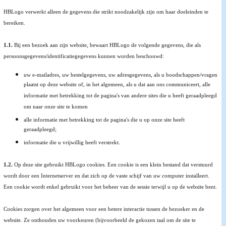
HBLogo verwerkt alleen de gegevens die strikt noodzakelijk zijn om haar doeleinden te
bereiken.
1.1.
Bij een bezoek aan zijn website, bewaart HBLogo de volgende gegevens, die als
persoonsgegevens/identificatiegegevens kunnen worden beschouwd:
uw e-mailadres, uw bestelgegevens, uw adresgegevens, als u boodschappen/vragen
plaatst op deze website of, in het algemeen, als u dat aan ons communiceert, alle
informatie met betrekking tot de pagina's van andere sites die u heeft geraadpleegd
om naar onze site te komen
alle informatie met betrekking tot de pagina's die u op onze site heeft
geraadpleegd;
informatie die u vrijwillig heeft verstrekt.
1.2.
Op deze site gebruikt HBLogo cookies. Een cookie is een klein bestand dat verstuurd
wordt door een Internetserver en dat zich op de vaste schijf van uw computer installeert.
Een cookie wordt enkel gebruikt voor het beheer van de sessie terwijl u op de website bent.
Cookies zorgen over het algemeen voor een betere interactie tussen de bezoeker en de
website. Ze onthouden uw voorkeuren (bijvoorbeeld de gekozen taal om de site te