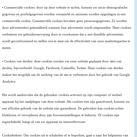
• Commerciële cookies: door op deze website te surfen, kunnen uw socio-demografische
gegevens en profielgegevens worden verzameld en anoniem worden opgeslagen in een
commerciële cookie. Commerciële cookies bevatten geen persoonsgegevens. Ze worden
door adverteerders geïnstalleerd wanneer hun advertentie wordt uitgezonden. Deze cookies
verbeteren uw gebruikerservaring door te voorkomen dat u met dezelfde advertenties
wordt geconfronteerd en stellen ons in staat om de effectiviteit van onze marketingacties te
meten.
• Cookies van derden: deze cookies worden via onze website geplaatst door sites van
derden, bijvoorbeeld: Google, Facebook, LinkedIn, Twitter. Deze cookies van derden
maken het mogelijk om de werking van de site te verbeteren door het gebruik van Google
Analytics.
Het wordt aanbevolen dat de gebruiker cookies activeert op zijn computer of mobiel
apparaat bij het raadplegen van deze website. Als cookies niet zijn geactiveerd, kunnen we
een efficiënt gebruik van de website niet garanderen. De gebruiker kan cookies echter
blokkeren of verwijderen door zijn browserinstellingen te beheren. Of cookies zijn
ingeschakeld, hangt af van uw apparaat en internetbrowser.
Cookiebeheer: Om cookies uit te schakelen of te beperken, gaat u naar het helpmenu van