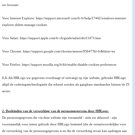
uw browser:
Voor Internet Explorer: https://support.microsoft.com/fr-fr/help/17442/windows-internet-
explorer-delete-manage-cookies
Voor Safari: https://support.apple.com/fr-ch/guide/safari/sfri11471/mac
Voor Chrome: https://support.google.com/chrome/answer/95647?hl=fr&hlrm=en
Voor Firefox: https://support.mozilla.org/fr/kb/enable-disable-cookies-preferences
1.3.
Als HBLogo uw gegevens overdraagt of ontvangt op zijn website, gebruikt HBLogo
altijd de coderingstechnologieën die erkend worden als gangbare standaarden binnen de IT-
sector.
2. Doeleinden van de verwerking van de persoonsgegevens door HBLogo.
De persoonsgegevens die via deze website zijn verzameld - mits uw akkoord - zijn
voornamelijk voor intern gebruik door HBLogo bestemd (die de verantwoordelijke voor
de verwerking van de persoonsgegevens is en die de verwerking ervan kan opdragen aan