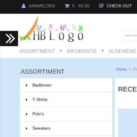
AANMELDEN
0 - €0.00
CHECK-OUT
ASSORTIMENT
INFORMATIE
ALGEMENE 
▼
▼
Home
Re
ASSORTIMENT
Badlinnen
3
RECE
T-Shirts
2
Polo's
3
Sweaters
5