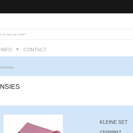
INFO
CONTACT
▼
censies
NSIES
KLEINE SET
17/10/2017