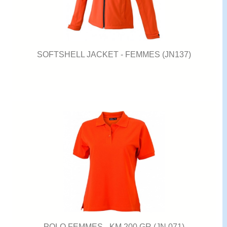
SOFTSHELL JACKET - FEMMES (JN137)
POLO FEMMES - KM 200 GR (JN 071)