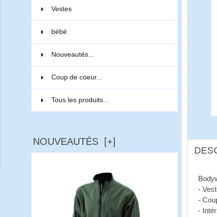
Vestes
5
bébé
2
Nouveautés...
Coup de coeur...
Tous les produits...
NOUVEAUTÉS [+]
DES
Bodyw
- Ves
- Cou
- Inté