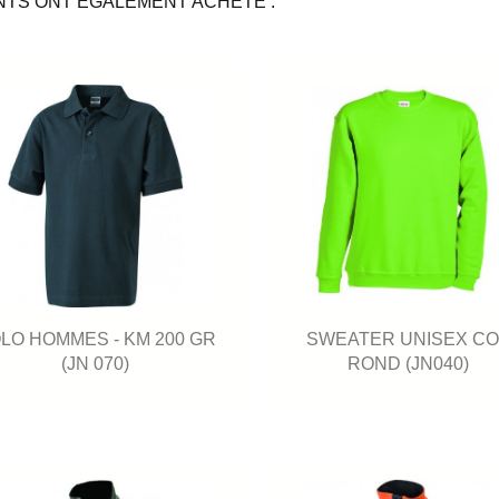
NTS ONT ÉGALEMENT ACHETÉ :
LO HOMMES - KM 200 GR
SWEATER UNISEX CO
(JN 070)
ROND (JN040)