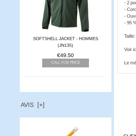
- 2 po
- Cor
- Ouv
- 95 
Taill
SOFTSHELL JACKET - HOMMES
(JN135)
Voir i
€49.50
Le mê
AVIS [+]