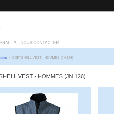
NERAL
NOUS CONTACTER
▼
estes
SOFTSHELL VEST - HOMMES (JN 136)
SHELL VEST - HOMMES (JN 136)