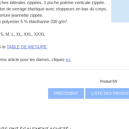
ches latérales zippées, 1 poche poitrine verticale zippée.
don de serrage élastique avec stoppeurs en bas du corps.
erture jeannette zippée.
% polyester 5 % élasthanne 330 g/m².
e: S, M, L, XL, XXL, XXXL
ci le
TABLE DE MESURE
me article pour les dames, cliquez
ici.
Produit 5/5
PRÉCEDENT
LISTE DES PRODU