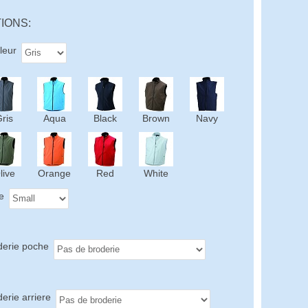
IONS:
leur
ris
Aqua
Black
Brown
Navy
live
Orange
Red
White
le
derie poche
erie arriere