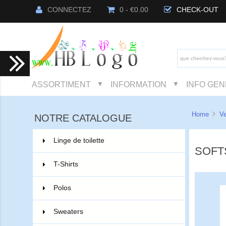
CONNECTEZ
0 - €0.00
CHECK-OUT
ASSORTIMENT
INFORMATION
INFO GE
▼
▼
Home
V
NOTRE CATALOGUE
Linge de toilette
3
SOFT
T-Shirts
2
Polos
3
Sweaters
5