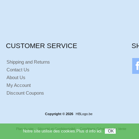
CUSTOMER SERVICE
S
Shipping and Returns
Contact Us
About Us
My Account
Discount Coupons
Copyright © 2026
HBLogo.be
Plan du site
Sécurité et Confidentialité
Conditions Générales de Vente
Notre site utilise des cookies.Plus d info
ici
.