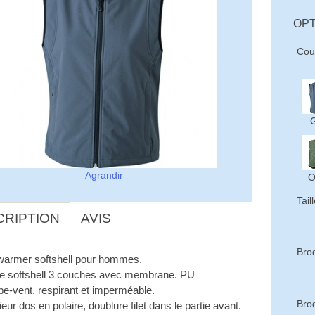
OPT
Cou
G
Agrandir
O
Tail
CRIPTION
AVIS
Bro
armer softshell pour hommes.
te softshell 3 couches avec membrane. PU
pe-vent, respirant et imperméable.
Brod
rieur dos en polaire, doublure filet dans le partie avant.