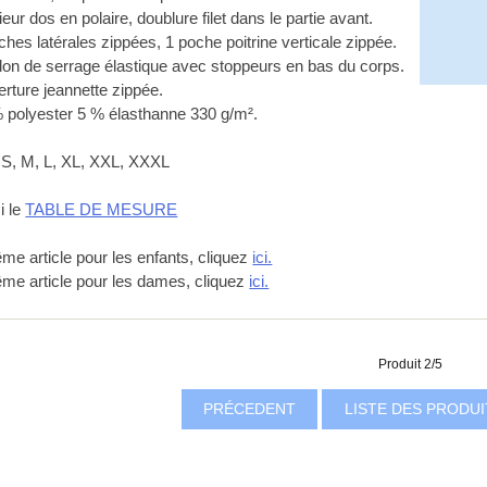
rieur dos en polaire, doublure filet dans le partie avant.
ches latérales zippées, 1 poche poitrine verticale zippée.
don de serrage élastique avec stoppeurs en bas du corps.
erture jeannette zippée.
% polyester 5 % élasthanne 330 g/m².
e: S, M, L, XL, XXL, XXXL
ci le
TABLE DE MESURE
me article pour les enfants, cliquez
ici.
me article pour les dames, cliquez
ici.
Produit 2/5
PRÉCEDENT
LISTE DES PRODU