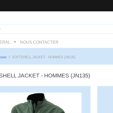
NERAL
NOUS CONTACTER
▼
estes
SOFTSHELL JACKET - HOMMES (JN135)
SHELL JACKET - HOMMES (JN135)