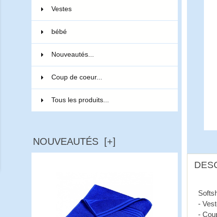
Vestes
5
bébé
2
Nouveautés...
Coup de coeur...
Tous les produits...
NOUVEAUTÉS [+]
DES
Softs
- Ves
- Cou