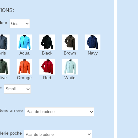
IONS:
leur
ris
Aqua
Black
Brown
Navy
live
Orange
Red
White
le
erie arriere
derie poche