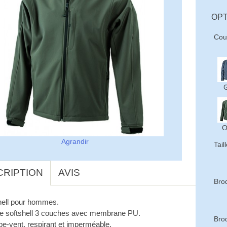
OPT
Cou
G
O
Agrandir
Tail
CRIPTION
AVIS
Brod
hell pour hommes.
te softshell 3 couches avec membrane PU.
Bro
pe-vent, respirant et imperméable.