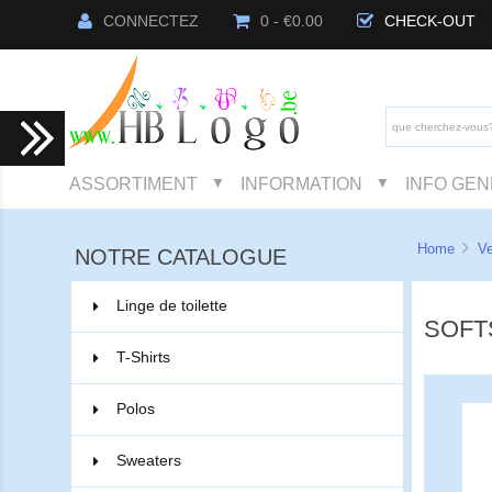
CONNECTEZ
0 - €0.00
CHECK-OUT
ASSORTIMENT
INFORMATION
INFO GE
▼
▼
Home
V
NOTRE CATALOGUE
Linge de toilette
3
SOFT
T-Shirts
2
Polos
3
Sweaters
5