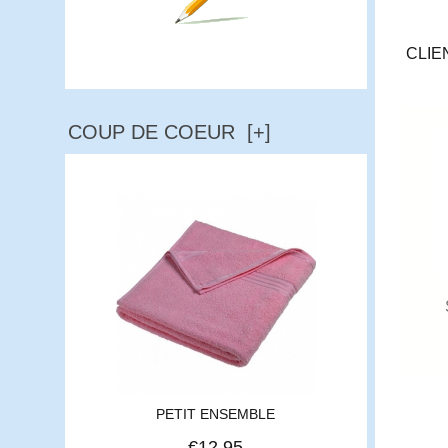
CLIE
Ecrire un avis
COUP DE COEUR [+]
PETIT ENSEMBLE
€12.95