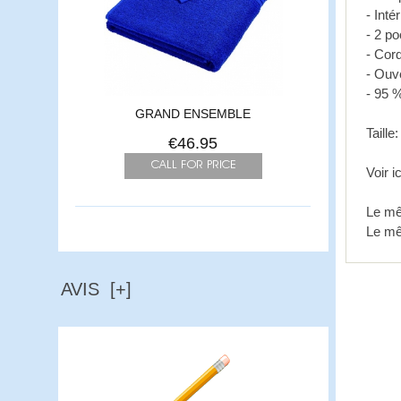
- Inté
- 2 po
- Cor
- Ouv
- 95 
GRAND ENSEMBLE
Taill
€46.95
Voir i
Le mê
Le mê
AVIS [+]